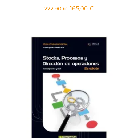
165,00
€
222,90
€