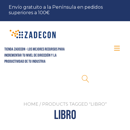
Ir
Envío gratuito a la Península en pedidos
al
superiores a 100€
contenido
Alt
Tienda Zadecon - Los mejores recursos para
incrementar tu nivel de dirección y la
nav
productividad de tu industria
HOME
/ PRODUCTS TAGGED “LIBRO”
libro